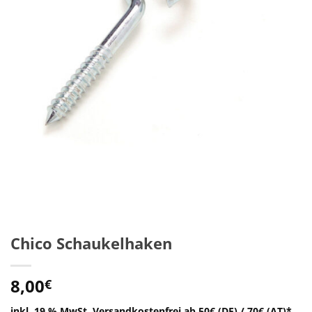
Chico Schaukelhaken
8,00
€
inkl. 19 % MwSt.
Versandkostenfrei ab 50€ (DE) / 70€ (AT)*