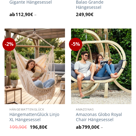
Gigante Hängesessel
Balao Grande
Hängesessel
112,90
€
249,90
€
–
-2%
-5%
HÄNGEMATTENGLÜCK
AMAZONAS
HängemattenGlück Linjo
Amazonas Globo Royal
XL Hängesessel
Chair Hängesessel
Ursprünglicher
Aktueller
199,90
€
196,80
€
799,00
€
–
Preis
Preis
war:
ist: