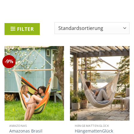
FILTER
-9%
AMAZONAS
HÄNGEMATTENGLÜCK
Amazonas Brasil
HängemattenGlück