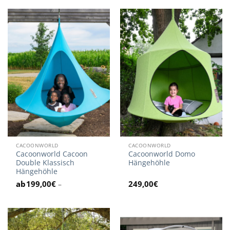
199,90€
196,80€.
CACOONWORLD
CACOONWORLD
Cacoonworld Cacoon
Cacoonworld Domo
Double Klassisch
Hängehöhle
Hängehöhle
199,00
€
249,00
€
–