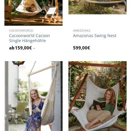
CACOONWORLD
AMAZONAS
Cacoonworld Cacoon
Amazonas Swing Nest
Single Hängehöhle
159,00
€
599,00
€
–