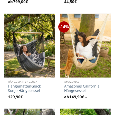
799,00
€
44,50
€
–
-14%
HÄNGEMATTENGLÜCK
AMAZONAS
HängemattenGlück
Amazonas California
Sonjo Hängesessel
Hängesessel
129,90
€
149,90
€
–