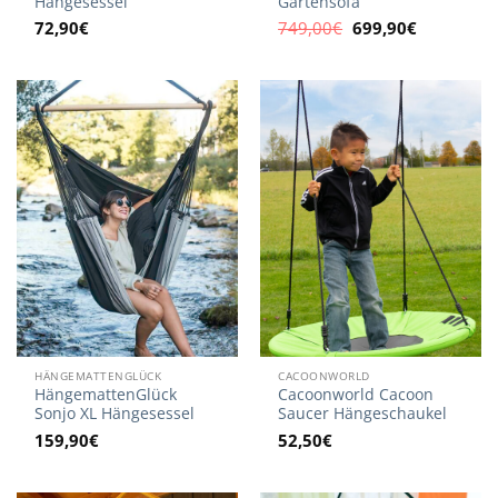
Hängesessel
Gartensofa
Ursprünglicher
Aktueller
72,90
€
749,00
€
699,90
€
Preis
Preis
war:
ist:
749,00€
699,90€.
HÄNGEMATTENGLÜCK
CACOONWORLD
HängemattenGlück
Cacoonworld Cacoon
Sonjo XL Hängesessel
Saucer Hängeschaukel
159,90
€
52,50
€