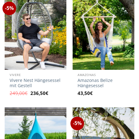
-5%
VIVERE
AMAZONAS
Vivere Nest Hängesessel
Amazonas Belize
mit Gestell
Hängesessel
Ursprünglicher
Aktueller
249,00
€
236,50
€
43,50
€
Preis
Preis
war:
ist:
249,00€
236,50€.
-5%