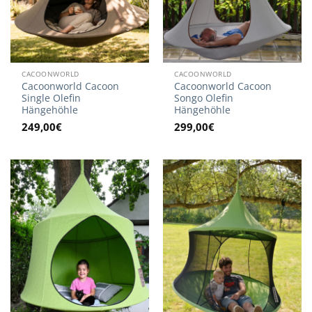
CACOONWORLD
CACOONWORLD
Cacoonworld Cacoon
Cacoonworld Cacoon
Single Olefin
Songo Olefin
Hängehöhle
Hängehöhle
249,00
€
299,00
€