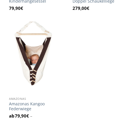
Kinderhängesessel
Doppel Schaukelliege
79,90
€
279,00
€
AMAZONAS
Amazonas Kangoo
Federwiege
79,90
€
–