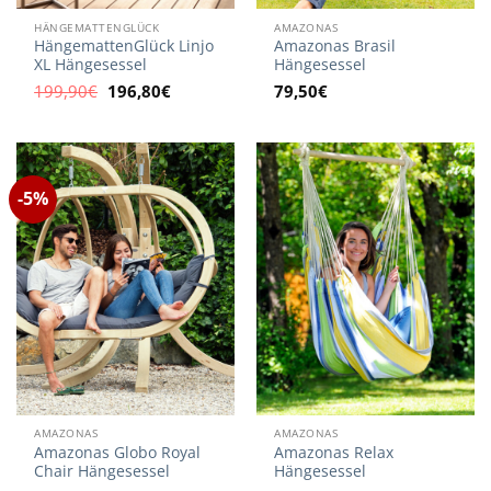
HÄNGEMATTENGLÜCK
AMAZONAS
HängemattenGlück Linjo
Amazonas Brasil
XL Hängesessel
Hängesessel
Ursprünglicher
Aktueller
199,90
€
196,80
€
79,50
€
Preis
Preis
war:
ist:
199,90€
196,80€.
-5%
AMAZONAS
AMAZONAS
Amazonas Globo Royal
Amazonas Relax
Chair Hängesessel
Hängesessel