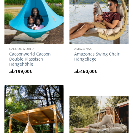
CACOONWORLD
AMAZONAS
Cacoonworld Cacoon
Amazonas Swing Chair
Double Klassisch
Hängeliege
Hängehöhle
199,00
€
460,00
€
–
–