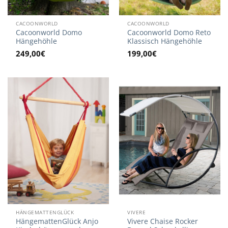
CACOONWORLD
CACOONWORLD
Cacoonworld Domo
Cacoonworld Domo Reto
Hängehöhle
Klassisch Hängehöhle
249,00
€
199,00
€
HÄNGEMATTENGLÜCK
VIVERE
HängemattenGlück Anjo
Vivere Chaise Rocker