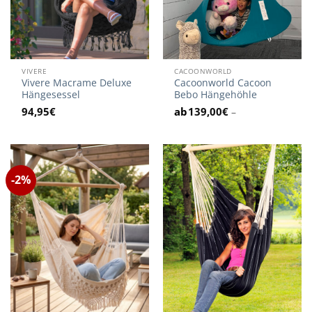
VIVERE
CACOONWORLD
Vivere Macrame Deluxe
Cacoonworld Cacoon
Hängesessel
Bebo Hängehöhle
94,95
€
139,00
€
–
-2%