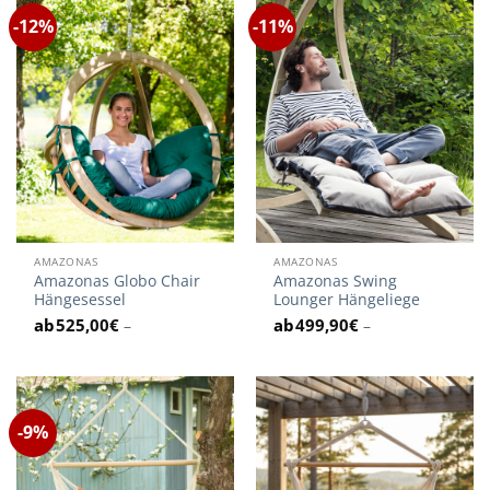
-12%
-11%
AMAZONAS
AMAZONAS
Amazonas Globo Chair
Amazonas Swing
Hängesessel
Lounger Hängeliege
525,00
€
499,90
€
–
–
-9%