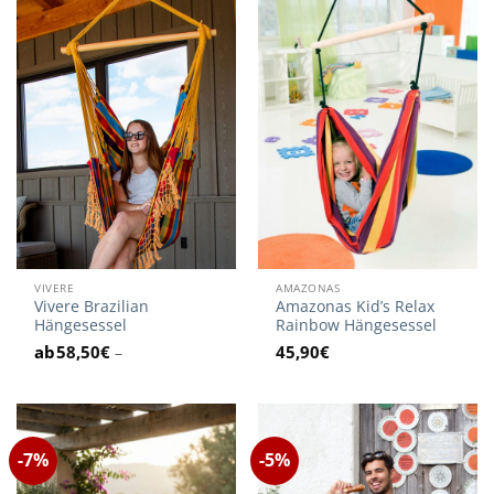
VIVERE
AMAZONAS
Vivere Brazilian
Amazonas Kid’s Relax
Hängesessel
Rainbow Hängesessel
58,50
€
45,90
€
–
-7%
-5%