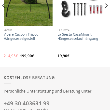
VIVERE
LA SIESTA
Vivere Cacoon Tripod
La Siesta CasaMount
Hängesesselgestell
Hängesesselaufhängung
Ursprünglicher
Aktueller
214,95
€
199,90
€
19,90
€
Preis
Preis
war:
ist:
214,95€
199,90€.
KOSTENLOSE BERATUNG
Persönliche Unterstützung und Beratung unter:
+49 30 403631 99