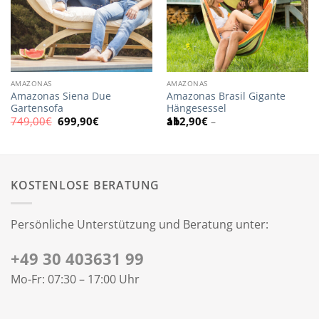
AMAZONAS
AMAZONAS
Amazonas Siena Due
Amazonas Brasil Gigante
Gartensofa
Hängesessel
Ursprünglicher
Aktueller
749,00
€
699,90
€
112,90
€
–
Preis
Preis
war:
ist:
749,00€
699,90€.
KOSTENLOSE BERATUNG
Persönliche Unterstützung und Beratung unter:
+49 30 403631 99
Mo-Fr: 07:30 – 17:00 Uhr