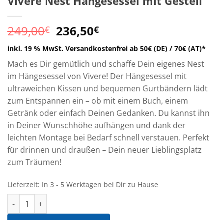
Vivere Nest Hängesessel mit Gestell
Ursprünglicher
Aktueller
249,00
236,50
€
€
Preis
Preis
inkl. 19 % MwSt.
Versandkostenfrei ab 50€ (DE) / 70€ (AT)*
war:
ist:
249,00€
236,50€.
Mach es Dir gemütlich und schaffe Dein eigenes Nest
im Hängesessel von Vivere! Der Hängesessel mit
ultraweichen Kissen und bequemen Gurtbändern lädt
zum Entspannen ein – ob mit einem Buch, einem
Getränk oder einfach Deinen Gedanken. Du kannst ihn
in Deiner Wunschhöhe aufhängen und dank der
leichten Montage bei Bedarf schnell verstauen. Perfekt
für drinnen und draußen – Dein neuer Lieblingsplatz
zum Träumen!
Lieferzeit:
In 3 - 5 Werktagen bei Dir zu Hause
Vivere Nest Hängesessel mit Gestell Menge