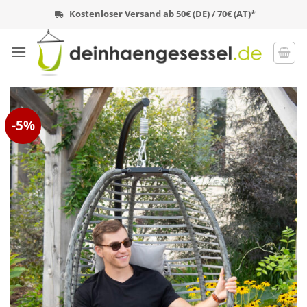
Zum
Kostenloser Versand ab 50€ (DE) / 70€ (AT)*
Inhalt
springen
-5%