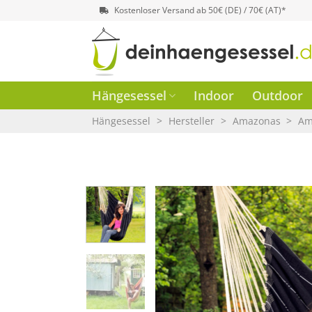
Zum
Kostenloser Versand ab 50€ (DE) / 70€ (AT)*
Inhalt
springen
Hängesessel
Indoor
Outdoor
Hängesessel
>
Hersteller
>
Amazonas
>
Am