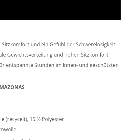
 Sitzkomfort und ein Gefühl der Schwerelosigkeit
ale Gewichtsverteilung und hohen Sitzkomfort
 für entspannte Stunden im Innen- und geschützten
n AMAZONAS
 (recycelt), 15 % Polyester
umwolle