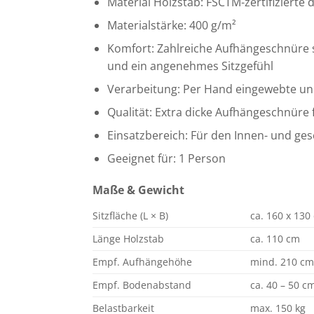
Material Holzstab: FSCTM-zertifizierte
Materialstärke: 400 g/m²
Komfort: Zahlreiche Aufhängeschnüre s
und ein angenehmes Sitzgefühl
Verarbeitung: Per Hand eingewebte und
Qualität: Extra dicke Aufhängeschnüre
Einsatzbereich: Für den Innen- und ge
Geeignet für: 1 Person
Maße & Gewicht
Sitzfläche (L × B)
ca. 160 x 130
Länge Holzstab
ca. 110 cm
Empf. Aufhängehöhe
mind. 210 c
Empf. Bodenabstand
ca. 40 – 50 c
Belastbarkeit
max. 150 kg