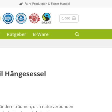
Faire Produktion & Fairer Handel
0,00
€
Ratgeber
B-Ware
l Hängesessel
Ländern träumen, dich naturverbunden