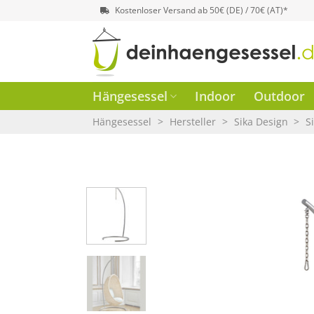
Zum
Kostenloser Versand ab 50€ (DE) / 70€ (AT)*
Inhalt
springen
Hängesessel
Indoor
Outdoor
Hängesessel
>
Hersteller
>
Sika Design
>
S