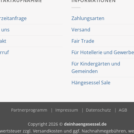
TAKTAUFNAHME
INFORMATIONEN
rzeitanfrage
Zahlungsarten
 uns
Versand
akt
Fair Trade
rruf
Für Hotellerie und Gewerbe
Für Kindergärten und
Gemeinden
Hängesessel Sale
Partnerprogramm
Impressum
Datenschutz
AGB
Copyright 2026 ©
deinhaengesessel.de
ehrwertsteuer zzgl. Versandkosten und ggf. Nachnahmegebühren, w