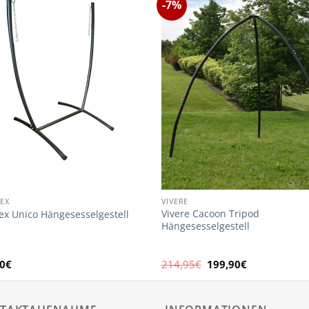
-7%
EX
VIVERE
Vivere Cacoon Tripod
lex Unico Hängesesselgestell
Hängesesselgestell
Ursprünglicher
Aktueller
0
€
214,95
€
199,90
€
Preis
Preis
war:
ist:
214,95€
199,90€.