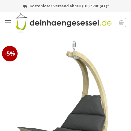
Zum
Kostenloser Versand ab 50€ (DE) / 70€ (AT)*
Inhalt
springen
-5%