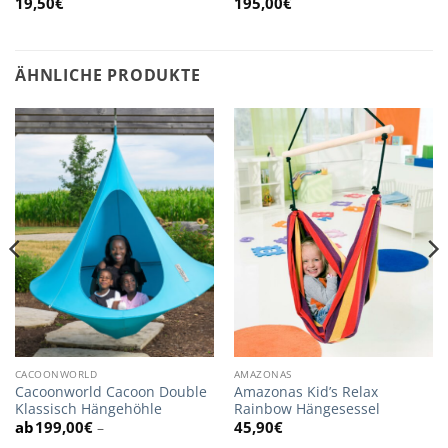
19,50
€
195,00
€
ÄHNLICHE PRODUKTE
CACOONWORLD
AMAZONAS
Cacoonworld Cacoon Double
Amazonas Kid’s Relax
Klassisch Hängehöhle
Rainbow Hängesessel
199,00
€
45,90
€
–