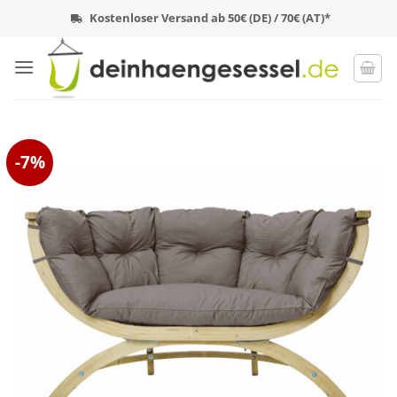
Zum
Kostenloser Versand ab 50€ (DE) / 70€ (AT)*
Inhalt
springen
-7%