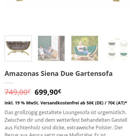
Amazonas Siena Due Gartensofa
Ursprünglicher
Aktueller
749,00
699,90
€
€
Preis
Preis
inkl. 19 % MwSt.
Versandkostenfrei ab 50€ (DE) / 70€ (AT)*
war:
ist:
749,00€
699,90€.
Das großzügig gestaltete Loungesofa ist urgemütlich.
Zwischen dir und dem wetterfest behandelten Gestell
aus Fichtenholz sind dicke, extraweiche Polster. Der
Bezug aus Agora setzt neue Maßstäbe: Er ist