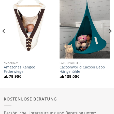
AMAZONAS
CACOONWORLD
Amazonas Kangoo
Cacoonworld Cacoon Bebo
Federwiege
Hängehöhle
79,90
€
139,00
€
–
–
KOSTENLOSE BERATUNG
Persönliche Unterstützung und Beratung unter: