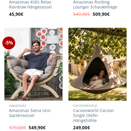
Amazonas Kid’s Relax
Amazonas Rocking
Rainbow Hängesessel
Lounger Schaukelliege
Ursprünglicher
Aktueller
45,90
€
549,90
€
509,90
€
Preis
Preis
war:
ist:
549,90€
509,90€.
-5%
AMAZONAS
CACOONWORLD
Amazonas Siena Uno
Cacoonworld Cacoon
Gartensessel
Single Olefin
Hängehöhle
Ursprünglicher
Aktueller
579,00
€
549,90
€
249,00
€
Preis
Preis