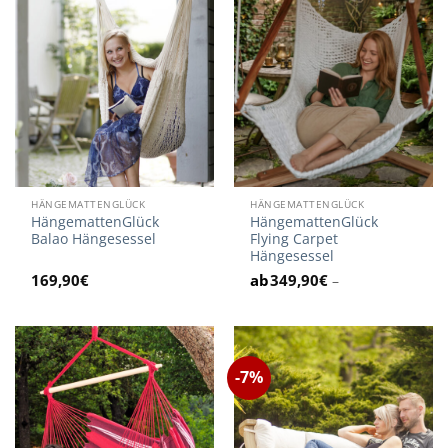
HÄNGEMATTENGLÜCK
HÄNGEMATTENGLÜCK
HängemattenGlück
HängemattenGlück
Balao Hängesessel
Flying Carpet
Hängesessel
169,90
€
349,90
€
–
-7%