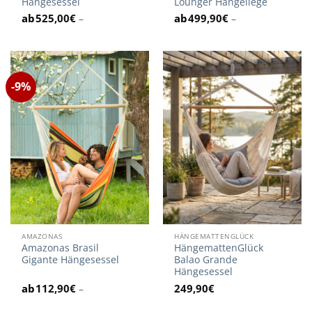
Hängesessel
Lounger Hängeliege
525,00
€
499,90
€
–
–
-9%
AMAZONAS
HÄNGEMATTENGLÜCK
Amazonas Brasil
HängemattenGlück
Gigante Hängesessel
Balao Grande
Hängesessel
112,90
€
249,90
€
–