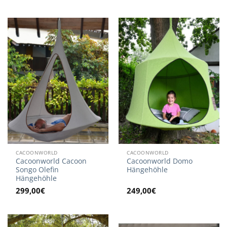
war:
ist:
579,00€
549,90€.
CACOONWORLD
CACOONWORLD
Cacoonworld Cacoon
Cacoonworld Domo
Songo Olefin
Hängehöhle
Hängehöhle
299,00
€
249,00
€