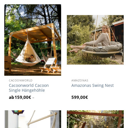
CACOONWORLD
AMAZONAS
Cacoonworld Cacoon
Amazonas Swing Nest
Single Hängehöhle
159,00
€
599,00
€
–