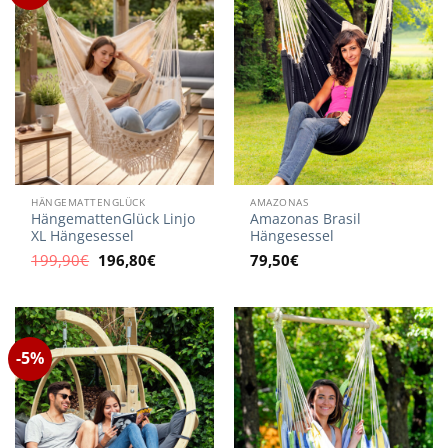
HÄNGEMATTENGLÜCK
AMAZONAS
HängemattenGlück Linjo
Amazonas Brasil
XL Hängesessel
Hängesessel
Ursprünglicher
Aktueller
199,90
€
196,80
€
79,50
€
Preis
Preis
war:
ist:
199,90€
196,80€.
-5%