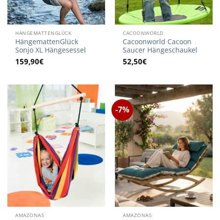
HÄNGEMATTENGLÜCK
CACOONWORLD
HängemattenGlück
Cacoonworld Cacoon
Sonjo XL Hängesessel
Saucer Hängeschaukel
159,90
€
52,50
€
-7%
AMAZONAS
AMAZONAS