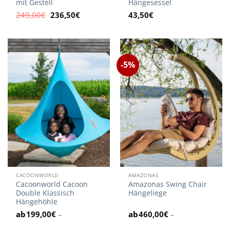
mit Gestell
Hängesessel
Ursprünglicher
Aktueller
249,00
€
236,50
€
43,50
€
Preis
Preis
war:
ist:
249,00€
236,50€.
-5%
CACOONWORLD
AMAZONAS
Cacoonworld Cacoon
Amazonas Swing Chair
Double Klassisch
Hängeliege
Hängehöhle
199,00
€
460,00
€
–
–