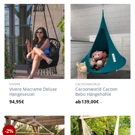
VIVERE
CACOONWORLD
Vivere Macrame Deluxe
Cacoonworld Cacoon
Hängesessel
Bebo Hängehöhle
94,95
€
139,00
€
–
-2%