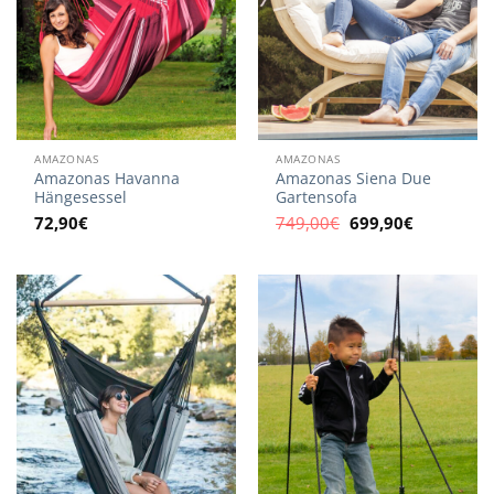
AMAZONAS
AMAZONAS
Amazonas Havanna
Amazonas Siena Due
Hängesessel
Gartensofa
Ursprünglicher
Aktueller
72,90
€
749,00
€
699,90
€
Preis
Preis
war:
ist:
749,00€
699,90€.