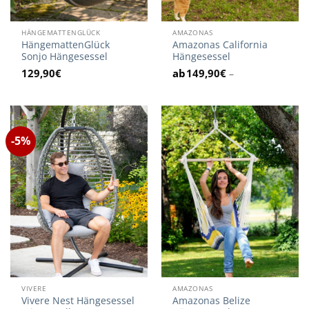
HÄNGEMATTENGLÜCK
AMAZONAS
HängemattenGlück
Amazonas California
Sonjo Hängesessel
Hängesessel
129,90
€
149,90
€
–
-5%
VIVERE
AMAZONAS
Vivere Nest Hängesessel
Amazonas Belize